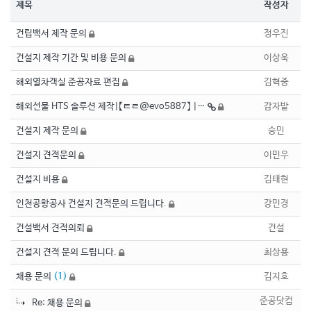
제목
작성자
건립백서 제작 문의
정우진
건설지 제작 기간 및 비용 문의
이상욱
해외열차객실 준공자료 편집
김혁중
해외선물 HTS 솔루션 제작|【ㅌㄹ@evo5887】 |…
감자밭
건설지 제작 문의
승민
건설지 견적문의
이민우
건설지 비용
김태현
인천공항공사 건설지 견적문의 드립니다.
강민경
건설백서 견적의뢰
건설
건설지 견적 문의 드립니다.
최상용
채용 문의
(
1
)
김지호
준공닷컴
Re: 채용 문의