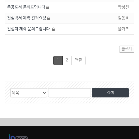
준공도서 문의드립니다
박성진
건설백서 제작 견적요청
김동호
건설지 제작 문의드립니다.
을가즈
글쓰기
1
2
맨끝
게
검
검
시
색
색
물
대
어
검
상
색